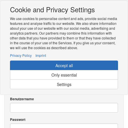
Cookie and Privacy Settings
Toggle
navigation
We use cookies to personalise content and ads, provide social media
Zur mobilen Kompaktversion (Login erforderlich)
features and analyse traffic to our website. We also share information
about your use of our website with our social media, advertising and
analytics partners. Our partners may combine this information with
other data that you have provided to them or that they have collected
in the course of your use of the Services. If you give us your consent,
we will use the cookies as described above.
Privacy Policy
Imprint
Accept all
Anmelden
Only essential
Sie müssen sich anmelden, um diese Seite anzeigen zu können.
Settings
Vorhandener Benutzer
Benutzername
Passwort